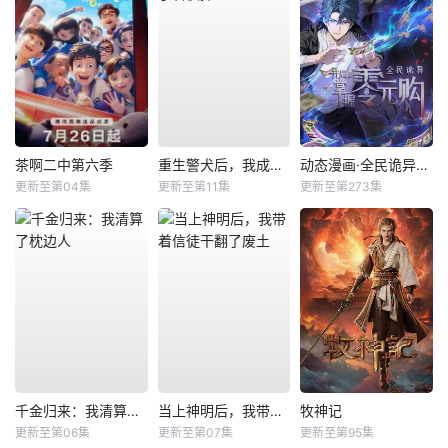
茶啊二中第六季
重生警犬后，我成了名侦探？
动态漫画·全民诡异：开局掌握零元购
更新至第04集
更新至第11集
更新至第273集
千金归来：我清算了枕边人
当上神明后，我带着信徒干翻了废土
牧神记
更新至第06集
更新至第07集
更新至第95集