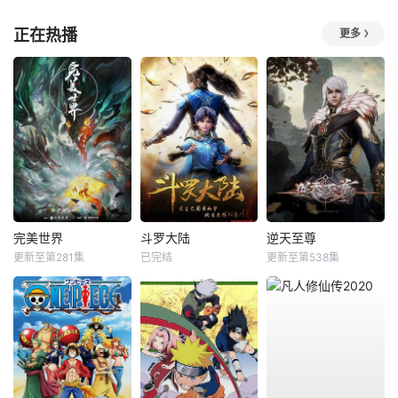
正在热播
更多
完美世界
斗罗大陆
逆天至尊
更新至第281集
已完结
更新至第538集