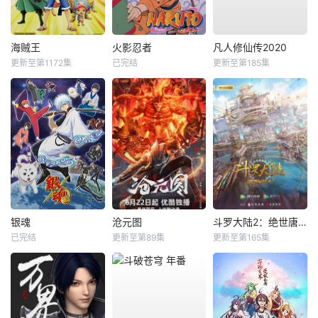
海贼王
火影忍者
凡人修仙传2020
更新至第1172集
已完结
更新至第185集
银魂
沧元图
斗罗大陆2：绝世唐门
已完结
更新至第89集
更新至第165集