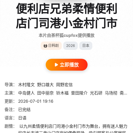
便利店兄弟柔情便利
店门司港小金村门市
本片由茶杯狐cupfox提供播放
日韩剧
2026
日本
立即播放
导演：
木村隆文
野口雄大
岡野宏信
主演：
中岛健人
田中丽奈
铃木福
曾田陵介
光石研
马场彻
斋藤润
更新：
2026-07-01 19:16
备注：
已完结
语言：
日语
剧情：
以九州柔情便利店门司港小金村门市为舞台，拥有迷人魅力
的店长志波三彦让门店宛如偶像现场，吸引顾客与公寓居民