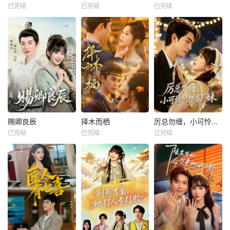
已完结
已完结
已完结
赐卿良辰
择木而栖
厉总勿缠，小可怜只想当厂妹
已完结
已完结
已完结