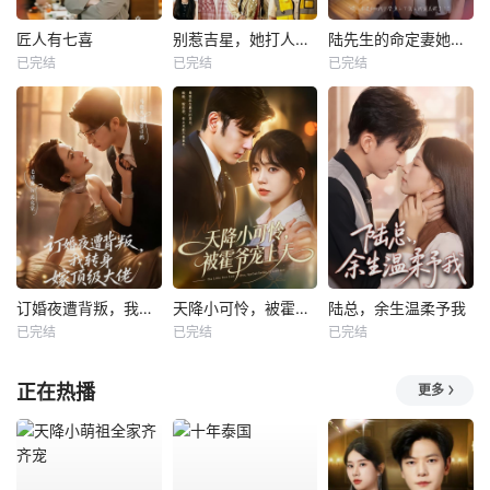
匠人有七喜
别惹吉星，她打人专打脸
陆先生的命定妻她飒又野
已完结
已完结
已完结
订婚夜遭背叛，我转身嫁顶级大佬
天降小可怜，被霍爷宠上天
陆总，余生温柔予我
已完结
已完结
已完结
正在热播
更多