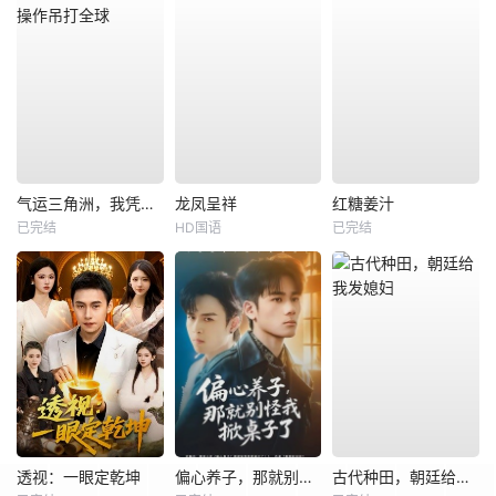
气运三角洲，我凭操作吊打全球
龙凤呈祥
红糖姜汁
已完结
HD国语
已完结
透视：一眼定乾坤
偏心养子，那就别怪我掀桌子了
古代种田，朝廷给我发媳妇