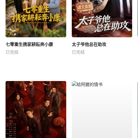
七零重生携家耕耘奔小康
太子爷他总在助攻
已完结
已完结