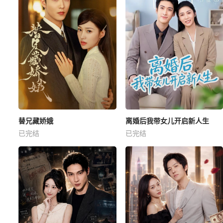
替兄藏娇娥
离婚后我带女儿开启新人生
已完结
已完结