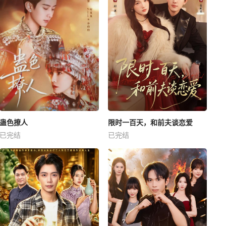
蛊色撩人
限时一百天，和前夫谈恋爱
已完结
已完结