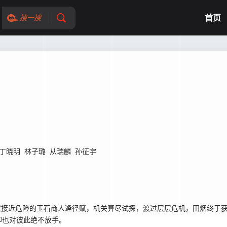
首页
搜一搜
丁晓明
林子璐
从瑞麟
孙征宇
意接近危险的玉石商人逄径赋，机关算尽试探，渡过层层危机，田烟终于
却也对彼此绝不放手。