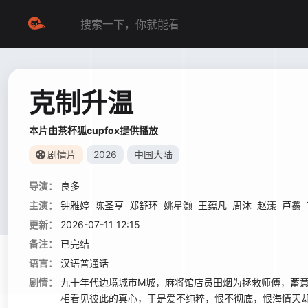
克制升温
本片由茶杯狐cupfox提供播放
剧情片
2026
中国大陆
导演：
良多
主演：
钟雅婷
陈圣亨
郑舒环
姚星灏
王蕴凡
周沐
赵漾
芦鑫
更新：
2026-07-11 12:15
备注：
已完结
语言：
汉语普通话
剧情：
九十年代边境城市M城，麻将馆店员田烟为拯救师傅，蓄
相看见彼此的真心，于是爱不纯粹，恨不彻底，恨海情天