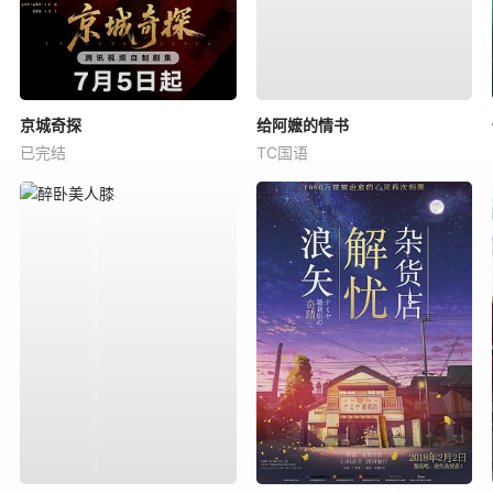
京城奇探
给阿嬷的情书
已完结
TC国语