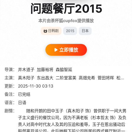
问题餐厅2015
本片由茶杯狐cupfox提供播放
日韩剧
2015
日本
立即播放
导演：
并木道子
加藤裕将
森脇智延
主演：
真木阳子
东出昌大
二阶堂富美
高畑充希
菅田将晖
松冈茉优
更新：
2025-11-30 03:13
备注：
已完结
语言：
日语
剧情：
随和开朗的田中玉子（真木阳子 饰）曾供职于一间大男
子主义盛行的餐饮公司，因为不满老板（杉本哲太 饰）及负
责人对高中时代友人及其的压迫和羞辱，玉子在惹出骚动后
毅然离开该公司。此后她租下前公司所属的西式餐厅附近一