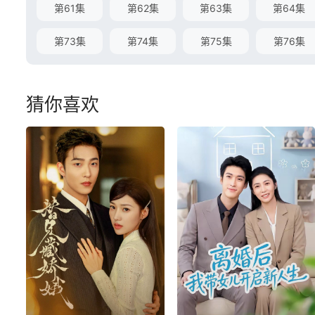
第61集
第62集
第63集
第64集
第73集
第74集
第75集
第76集
猜你喜欢