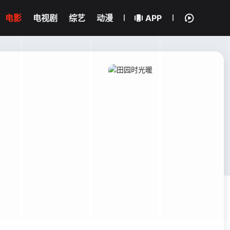
电影
电视剧
综艺
动漫
APP