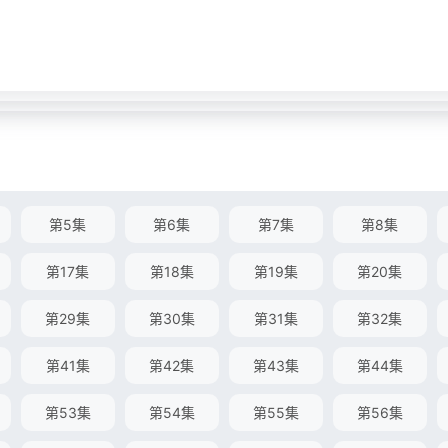
第5集
第6集
第7集
第8集
第17集
第18集
第19集
第20集
第29集
第30集
第31集
第32集
第41集
第42集
第43集
第44集
第53集
第54集
第55集
第56集