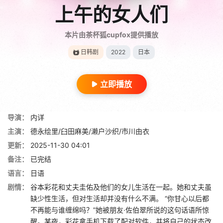
上午的女人们
本片由茶杯狐cupfox提供播放
日韩剧
2022
日本
立即播放
导演：
内详
主演：
德永绘里/臼田麻美/濑户沙织/市川由衣
更新：
2025-11-30 04:01
备注：
已完结
语言：
日语
剧情：
谷本彩花和丈夫圭佑及他们的女儿生活在一起。她和丈夫虽
缺少性生活，但对生活却并没有什么不满。 “你甘心以后都
不再能与谁缠绵吗？”她被朋友·佐伯翠所说的这句话语所惊
醒。某夜，彩花拿手机下载了配对软件，并将自己的状态改