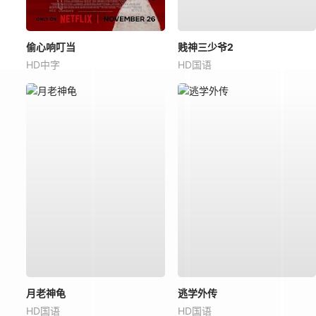
偷心响叮当
贱神三少爷2
HD中字
HD国语
月老神龟
逃学外传
HD国语
HD国语