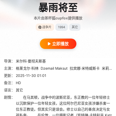
暴雨将至
本片由茶杯狐cupfox提供播放
战争片
1994
其它
立即播放
导演：
米尔科·曼彻夫斯基
主演：
格莱戈尔·科林
Dzemail Maksut
拉宾娜·米特威斯卡
米莉察·斯托扬诺娃
更新：
2025-11-30 01:01
备注：
HD
语言：
其它
剧情：
在马其顿，战争中的波斯尼亚，东正教的一位年轻修士
以沉默保护一位年轻女孩，这位阿尔巴尼亚女孩涉嫌杀害一
位东正教徒。但其实只是误会。修士以自己的善良决定与女
孩私奔。 在伦敦，一位摄影记者（凯特琳·卡特利吉 Katr