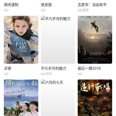
得闲谨制
铁皮鼓
志愿军：浴血和平
HD
HD
HD国语
贞德
平凡岁月的魅力
最后一搏2019
HD
HD中字
HD