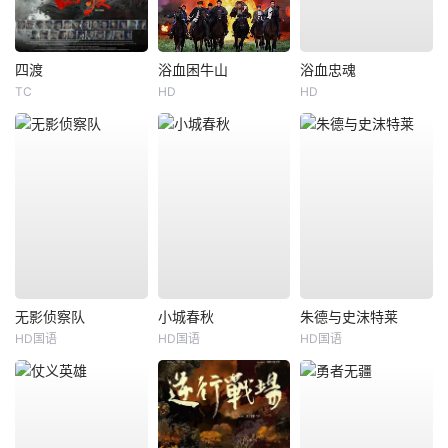
四渡
浴血困牛山
浴血忠魂
TC
HD
HD
无影侦察队
小城春秋
朱德与史沫特莱
HD国语
HD国语
HD国语