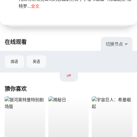
特罗...
全文
在线观看
切换节点
国语
英语
猜你喜欢