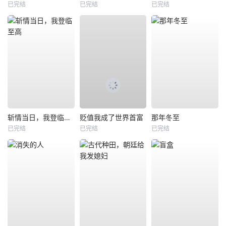
已完结
已完结
已完结
斩情当日，我登临至高
贬值我成了世界首富
那年冬至
已完结
已完结
已完结