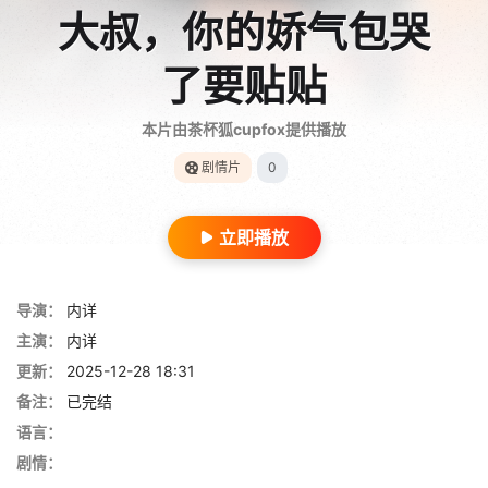
大叔，你的娇气包哭
了要贴贴
本片由茶杯狐cupfox提供播放
剧情片
0
立即播放
导演：
内详
主演：
内详
更新：
2025-12-28 18:31
备注：
已完结
语言：
剧情：