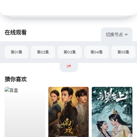
在线观看
切换节点
第01集
第02集
第03集
第04集
第05集
猜你喜欢