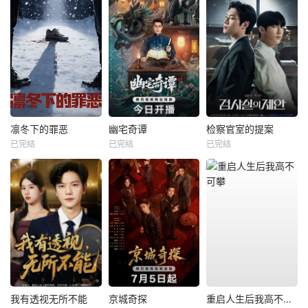
凛冬下的罪恶
幽宅奇谭
检察官室的提案
已完结
已完结
已完结
我有透视无所不能
京城奇探
重启人生后我高不可攀