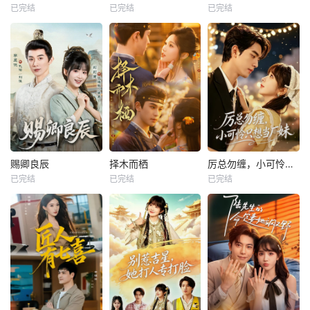
已完结
已完结
已完结
赐卿良辰
择木而栖
厉总勿缠，小可怜只想当厂妹
已完结
已完结
已完结