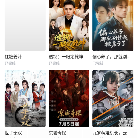
红糖姜汁
透视：一眼定乾坤
偏心养子，那就别怪我掀桌子了
已完结
已完结
已完结
世子无双
京城奇探
九岁萌娃机长，云端逆行