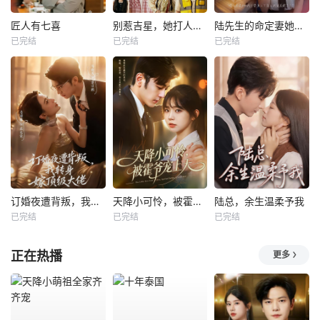
匠人有七喜
别惹吉星，她打人专打脸
陆先生的命定妻她飒又野
已完结
已完结
已完结
订婚夜遭背叛，我转身嫁顶级大佬
天降小可怜，被霍爷宠上天
陆总，余生温柔予我
已完结
已完结
已完结
正在热播
更多