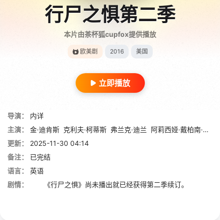
行尸之惧第二季
本片由茶杯狐cupfox提供播放
欧美剧
2016
美国
立即播放
导演：
内详
主演：
金·迪肯斯
克利夫·柯蒂斯
弗兰克·迪兰
阿莉西娅·戴柏南·凯里
更新：
2025-11-30 04:14
备注：
已完结
语言：
英语
剧情：
《行尸之惧》尚未播出就已经获得第二季续订。