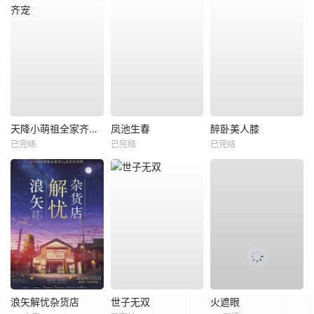
天降小萌祖全家齐齐宠
凤池生春
醉卧美人膝
已完结
已完结
已完结
浪矢解忧杂货店
世子无双
火遮眼