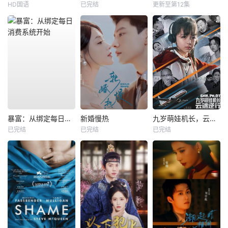
HD国语
已完结
更新至第12集
暴富：从绑定每日消费系统开始
新婚慢热
九岁萌娃机长，云端逆行
已完结
已完结
已完结