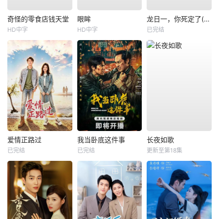
奇怪的零食店钱天堂
眼眸
龙日一，你死定了(短剧)
HD中字
HD中字
已完结
爱情正路过
我当卧底这件事
长夜如歌
已完结
已完结
更新至第18集