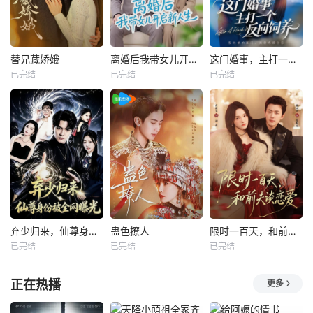
替兄藏娇娥
离婚后我带女儿开启新人生
这门婚事，主打一个反向饲养
已完结
已完结
已完结
弃少归来，仙尊身份被全网曝光
蛊色撩人
限时一百天，和前夫谈恋爱
已完结
已完结
已完结
正在热播
更多