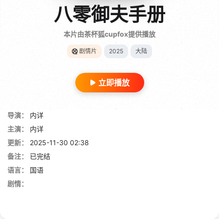
八零御夫手册
本片由茶杯狐cupfox提供播放
剧情片
2025
大陆
立即播放
导演：
内详
主演：
内详
更新：
2025-11-30 02:38
备注：
已完结
语言：
国语
剧情：