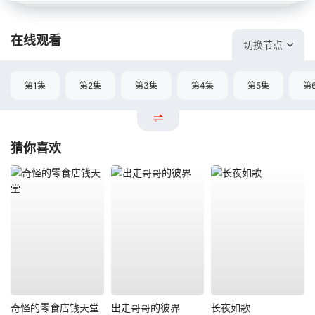
在线观看
切换节点
第1集
第2集
第3集
第4集
第5集
第
猜你喜欢
奇怪的零食店钱天堂
出走哥哥的彼界
长夜如歌