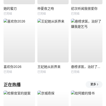
她的蜜刃
仲夏夜之吻
初次听闻我很爱你
已完结
已完结
已完结
喜欢你2026
王妃她从妖界来
悬榜求医，治好了嫌我是乞丐
已完结
已完结
已完结
正在热播
更多