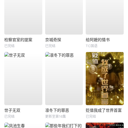
检察官室的提案
京城奇探
给阿嬷的情书
已完结
已完结
TC国语
世子无双
凛冬下的罪恶
贬值我成了世界首富
已完结
更新至第16集
已完结