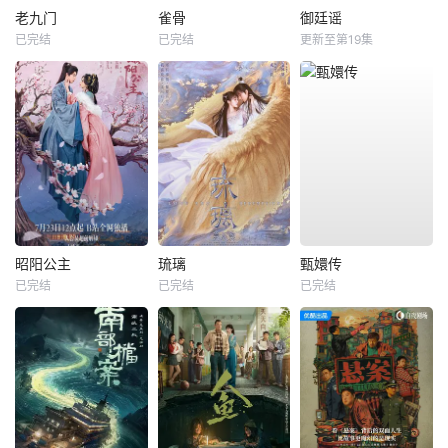
老九门
雀骨
御廷谣
已完结
已完结
更新至第19集
昭阳公主
琉璃
甄嬛传
已完结
已完结
已完结