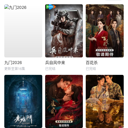
九门2026
兵自风中来
百花杀
更新至第16集
已完结
已完结