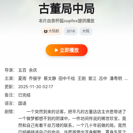
古董局中局
本片由茶杯狐cupfox提供播放
大陆剧
2018
大陆
立即播放
导演：
五百
余庆
主演：
夏雨
乔振宇
蔡文静
田中千绘
王刚
曾江
吕中
潘粤明
黄海
更新：
2025-11-30 02:17
备注：
已完结
语言：
国语
剧情：
一个突然到来的访客，把平凡的古董店店主许愿带进了
一个做梦都想不到的阴谋中，一件坊间传说的稀世珍宝，竟
然和自己有着千丝万缕的联系，一个几十年前做的局，竟然
已经编排进自己的命运。许愿将使出浑身解数，置身生死之