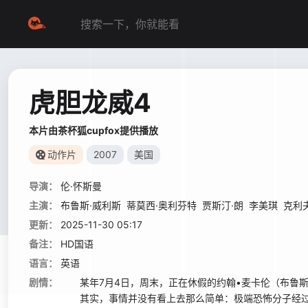
虎胆龙威4
本片由茶杯狐cupfox提供播放
动作片
2007
美国
导演：
伦·怀斯曼
主演：
布鲁斯·威利斯
蒂莫西·奥利芬特
贾斯汀·朗
李美琪
克利
更新：
2025-11-30 05:17
备注：
HD国语
语言：
英语
剧情：
某年7月4日，周末，正在休假的约翰•麦卡伦（布鲁斯•
其实，事情并没有看上去那么简单：极端恐怖分子经过周