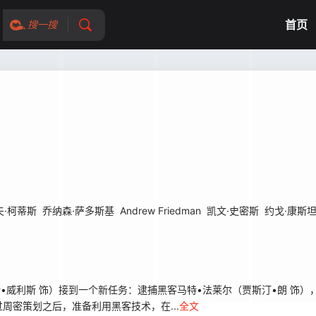
首页
搜一搜
夫·柯蒂斯
乔纳森·萨多斯基
Andrew Friedman
凯文·史密斯
约戈·康斯
威利斯 饰）接到一个新任务：逮捕黑客马特•法莱尔（贾斯汀•朗 饰），
密策划之后，准备利用黑客技术，在...
全文