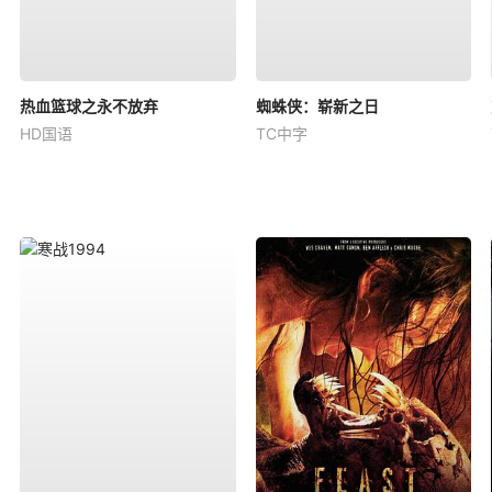
热血篮球之永不放弃
蜘蛛侠：崭新之日
HD国语
TC中字