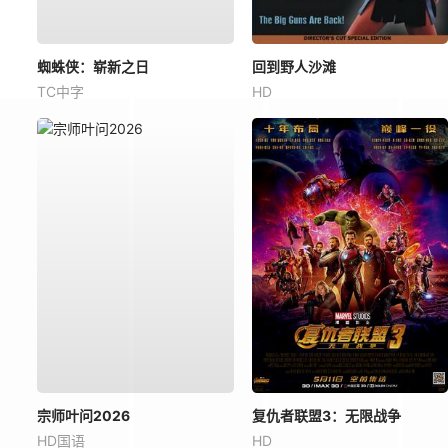
蜘蛛侠：崭新之日
回到野人沙滩
TC中字
HD
宗师叶问2026
复仇者联盟3：无限战争
HD国语
HD