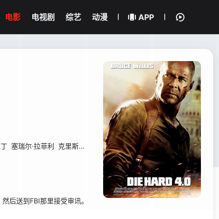
电影
电视剧
综艺
动漫
APP
坦丁
塞瑞尔·拉菲利
克里斯巴勒莫
玛丽·伊丽莎白·温斯特德
姜成镐
泽利
然后送到FBI那里接受审讯。