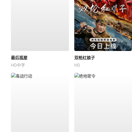
最后孤屋
双枪红娘子
HD中字
HD