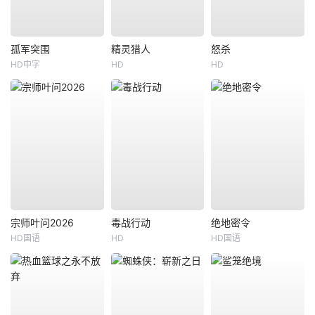
孤军突围
精灵猎人
怒杀
HD中字
HD
HD
宗师叶问2026
毒战行动
绝地密令
HD国语
HD
HD国语