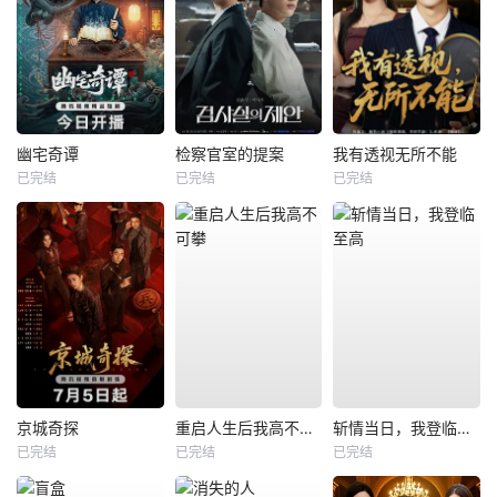
幽宅奇谭
检察官室的提案
我有透视无所不能
已完结
已完结
已完结
京城奇探
重启人生后我高不可攀
斩情当日，我登临至高
已完结
已完结
已完结