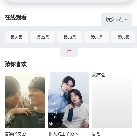
在线观看
切换节点
第01集
第02集
第03集
第04集
第05集
猜你喜欢
普通的恋爱
仆人的王子殿下
盲盒