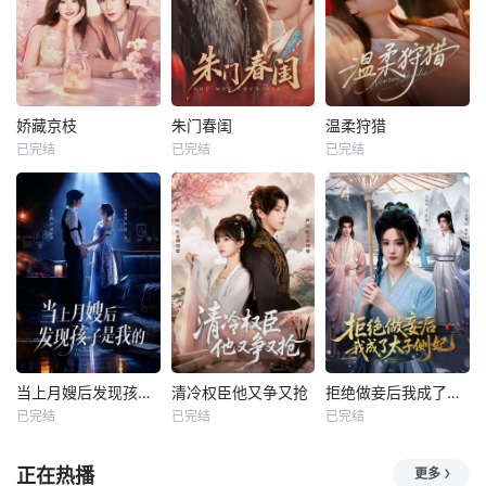
娇藏京枝
朱门春闺
温柔狩猎
已完结
已完结
已完结
当上月嫂后发现孩子是我的
清冷权臣他又争又抢
拒绝做妾后我成了太子侧妃
已完结
已完结
已完结
正在热播
更多