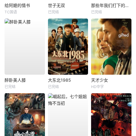
给阿嬷的情书
世子无双
那些年我们打下的江山
TC国语
已完结
已完结
醉卧美人膝
大东北1985
天才少女
已完结
已完结
HD中字