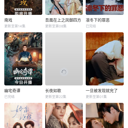
南戏
吾凰在上之凤御四方
凛冬下的罪恶
更新至第14集
更新至第08集
已完结
幽宅奇谭
长夜如歌
一旦被发现就完了
已完结
更新至第22集
更新至第01集