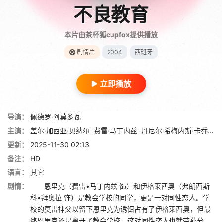
不良教育
本片由茶杯狐cupfox提供播放
剧情片
2004
西班牙
立即播放
导演：
佩德罗·阿莫多瓦
主演：
盖尔·加西亚·贝纳尔
费雷·马丁内兹
丹尼尔·希梅内斯·卡乔
路
更新：
2025-11-30 02:13
备注：
HD
语言：
其它
剧情：
恩里克（费雷•马丁内兹 饰）和伊格莱西奥（弗朗西斯
科•拜奥拉 饰）是教会学校的同学，更是一对同性恋人。学
校的莫雷神父以留下恩里克为诱饵占有了伊格莱西奥，但最
终恩里克还是离开了教会学校。这对同性恋人也就劳燕分