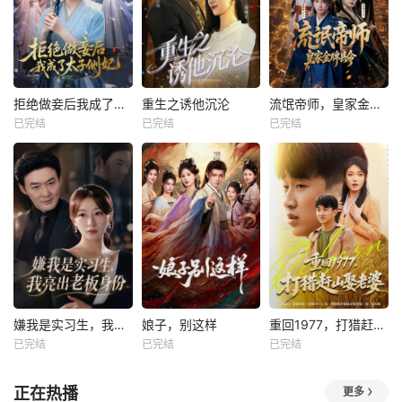
拒绝做妾后我成了太子侧妃
重生之诱他沉沦
流氓帝师，皇家金牌县令
已完结
已完结
已完结
嫌我是实习生，我亮出老板身份
娘子，别这样
重回1977，打猎赶山娶老婆
已完结
已完结
已完结
正在热播
更多