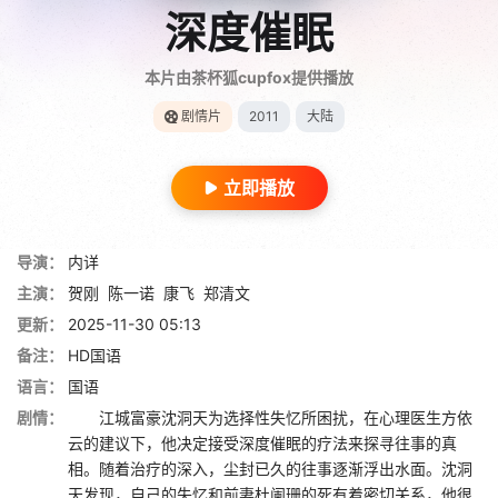
深度催眠
本片由茶杯狐cupfox提供播放
剧情片
2011
大陆
立即播放
导演：
内详
主演：
贺刚
陈一诺
康飞
郑清文
更新：
2025-11-30 05:13
备注：
HD国语
语言：
国语
剧情：
江城富豪沈洞天为选择性失忆所困扰，在心理医生方依
云的建议下，他决定接受深度催眠的疗法来探寻往事的真
相。随着治疗的深入，尘封已久的往事逐渐浮出水面。沈洞
天发现，自己的失忆和前妻杜阑珊的死有着密切关系，他很