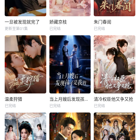
一旦被发现就完了
娇藏京枝
朱门春闺
更新至第01集
已完结
已完结
温柔狩猎
当上月嫂后发现孩子是我的
清冷权臣他又争又抢
已完结
已完结
已完结