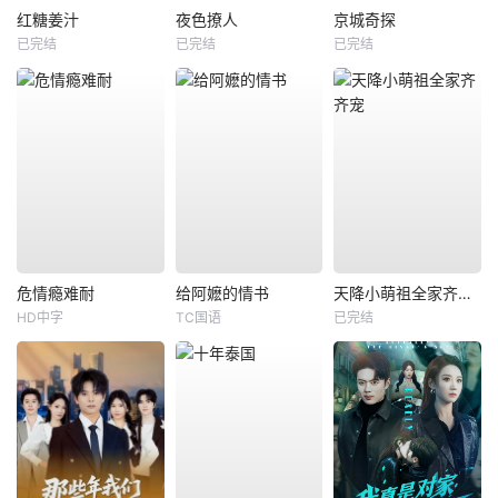
红糖姜汁
夜色撩人
京城奇探
已完结
已完结
已完结
危情瘾难耐
给阿嬷的情书
天降小萌祖全家齐齐宠
HD中字
TC国语
已完结