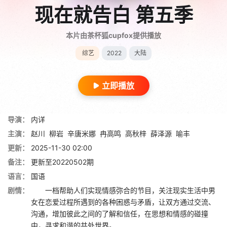
现在就告白 第五季
本片由茶杯狐cupfox提供播放
综艺
2022
大陆
立即播放
导演：
内详
主演：
赵川
柳岩
辛唐米娜
冉高鸣
高秋梓
薛泽源
喻丰
更新：
2025-11-30 02:00
备注：
更新至20220502期
语言：
国语
剧情：
一档帮助人们实现情感弥合的节目，关注现实生活中男
女在恋爱过程所遇到的各种困惑与矛盾，让双方通过交流、
沟通，增加彼此之间的了解和信任，在思想和情感的碰撞
中，寻求和谐的共处世界。