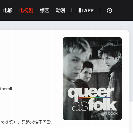
电影
电视剧
综艺
动漫
APP
herall
old 饰），只追求性不问爱；