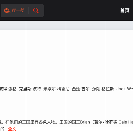
首页
搜一搜
彼得·派格
克里斯·波特
米歇尔·科鲁尼
西娅·吉尔
莎朗·格拉斯
Jack Wet
的王国里有各色人物。王国的国王Brian（葛尔•哈罗德 Gale Har
...
全文