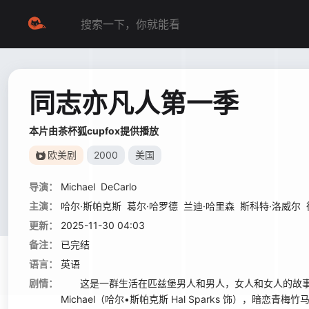
同志亦凡人第一季
本片由茶杯狐cupfox提供播放
欧美剧
2000
美国
导演：
Michael
DeCarlo
主演：
哈尔·斯帕克斯
葛尔·哈罗德
兰迪·哈里森
斯科特·洛威尔
更新：
2025-11-30 04:03
备注：
已完结
语言：
英语
剧情：
这是一群生活在匹兹堡男人和男人，女人和女人的故事。在他们
Michael（哈尔•斯帕克斯 Hal Sparks 饰），暗恋青梅竹马的