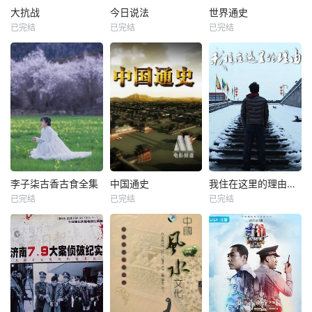
大抗战
今日说法
世界通史
已完结
已完结
已完结
李子柒古香古食全集
中国通史
我住在这里的理由第三季
已完结
已完结
已完结