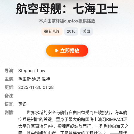
航空母舰：七海卫士
本片由茶杯狐cupfox提供播放
纪录片
2016
美国
立即播放
导演：
Stephen
Low
主演：
毛里斯·迪恩·温特
更新：
2025-11-30 01:28
备注：
语言：
英语
剧情：
世界水域的安全与航行自由日益受到严峻挑战，海军航
空兵是制胜的关键。置身于最大的跨国海上演习RIMPAC(环
太平洋军事演习)中，艨艟巨舰结阵而行，一列列伸向海天之
际，其中巍峨如山者，正是最伟大的工程壮举之一——现代