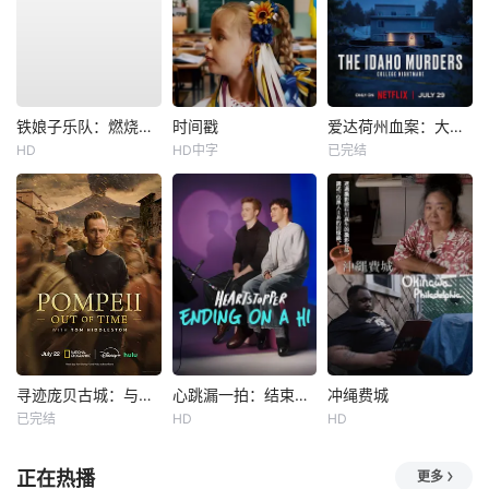
铁娘子乐队：燃烧雄心
时间戳
爱达荷州血案：大学梦魇
HD
HD中字
已完结
寻迹庞贝古城：与汤姆·希德勒斯顿同行
心跳漏一拍：结束在一声嗨
冲绳费城
已完结
HD
HD
正在热播
更多