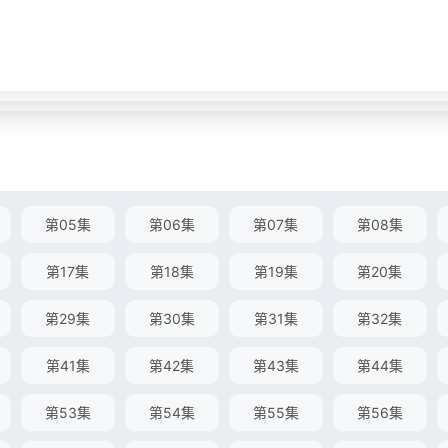
第05集
第06集
第07集
第08集
第17集
第18集
第19集
第20集
第29集
第30集
第31集
第32集
第41集
第42集
第43集
第44集
第53集
第54集
第55集
第56集