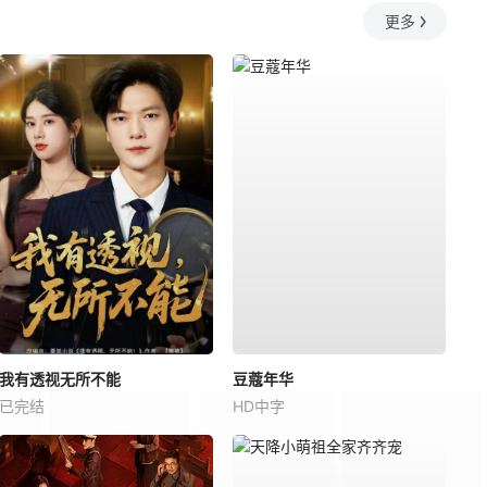
更多
我有透视无所不能
豆蔻年华
已完结
HD中字