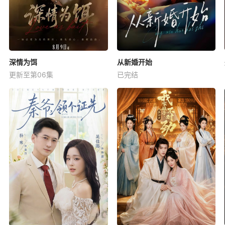
深情为饵
从新婚开始
更新至第06集
已完结