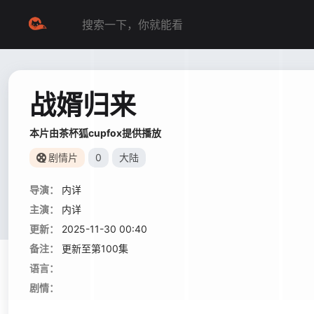
战婿归来
本片由茶杯狐cupfox提供播放
剧情片
0
大陆
导演：
内详
主演：
内详
更新：
2025-11-30 00:40
备注：
更新至第100集
语言：
剧情：