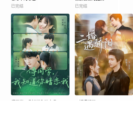
已完结
已完结
傅同学，我知道你暗恋我
二婚遇骄阳
已完结
已完结
茶杯狐cupfox所有内容均来自互联网分享站点所提供的公开引用资源，未提供