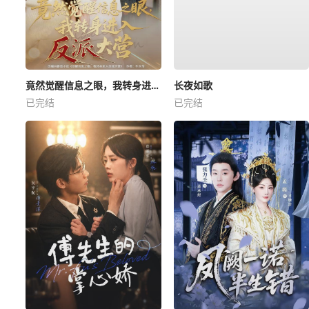
竟然觉醒信息之眼，我转身进入反派大营
长夜如歌
已完结
已完结