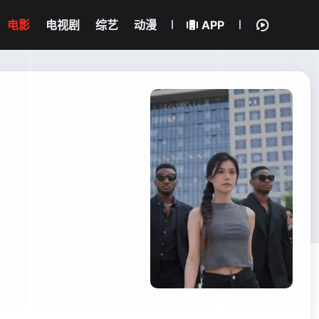
电影
电视剧
综艺
动漫
APP