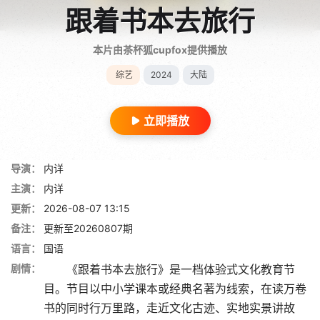
跟着书本去旅行
本片由茶杯狐cupfox提供播放
综艺
2024
大陆
立即播放
导演：
内详
主演：
内详
更新：
2026-08-07 13:15
备注：
更新至20260807期
语言：
国语
剧情：
《跟着书本去旅行》是一档体验式文化教育节
目。节目以中小学课本或经典名著为线索，在读万卷
书的同时行万里路，走近文化古迹、实地实景讲故