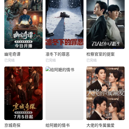
幽宅奇谭
凛冬下的罪恶
检察官室的提案
已完结
已完结
已完结
京城奇探
给阿嬷的情书
大佬的专属偏爱