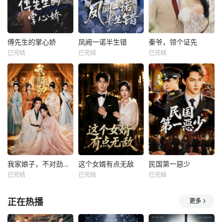
傅先生的掌心娇
凤阙一诺半生错
秦爷，领个证先
已完结
已完结
已完结
我家娘子，不对劲第四季
这个女婿有点无敌
民国第一惡少
已完结
已完结
已完结
正在热播
更多