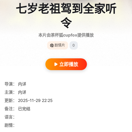
七岁老祖驾到全家听
令
本片由茶杯狐cupfox提供播放
剧情片
0
立即播放
导演：
内详
主演：
内详
更新：
2025-11-29 22:25
备注：
已完结
语言：
剧情：