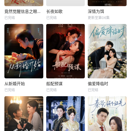
竟然觉醒信息之眼，我转身进入反派大营
长夜如歌
深情为饵
已完结
已完结
更新至第06集
从新婚开始
般配预谋
偏爱降临时
已完结
已完结
已完结