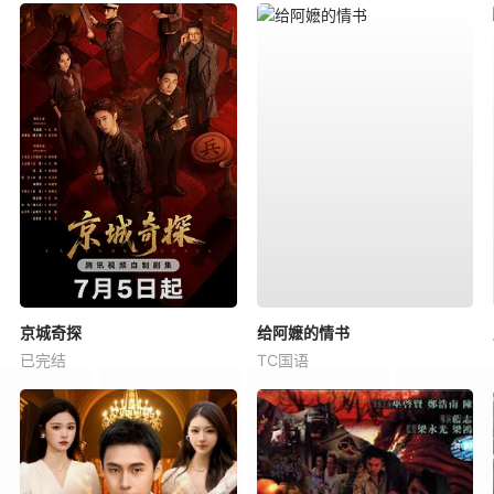
京城奇探
给阿嬷的情书
已完结
TC国语