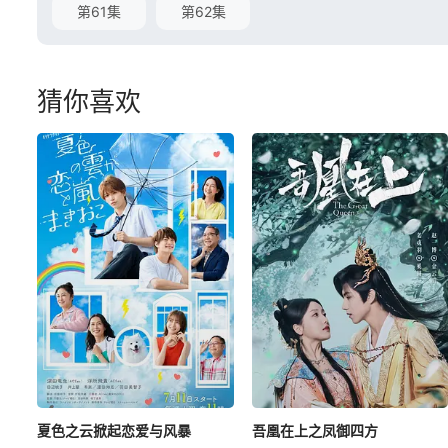
第61集
第62集
猜你喜欢
夏色之云掀起恋爱与风暴
吾凰在上之凤御四方