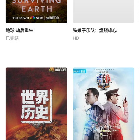
地球·劫后重生
铁娘子乐队：燃烧雄心
已完结
HD