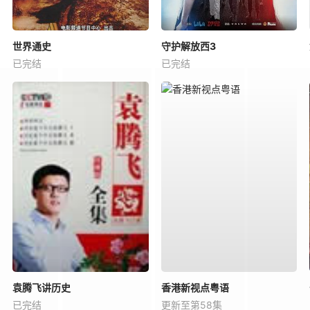
世界通史
守护解放西3
已完结
已完结
袁腾飞讲历史
香港新视点粤语
已完结
更新至第58集