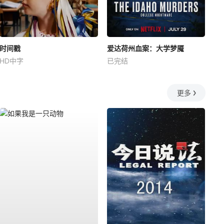
时间戳
爱达荷州血案：大学梦魇
HD中字
已完结
更多