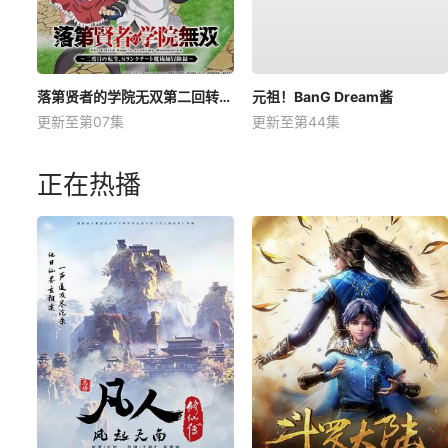
落第贤者的学院无双第二回转生，S等级作弊魔术师冒险记
元祖！BanG Dream酱
更新至第07集
更新至第44集
正在热播