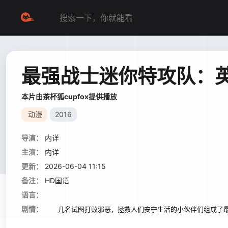
最强战士迷你特攻队：
本片由茶杯狐cupfox提供播放
动漫
2016
导演：
内详
主演：
内详
更新：
2026-06-04 11:15
备注：
HD国语
语言：
剧情：
几名试图打败邪恶，拯救人们安宁生活的小伙伴们组成了最