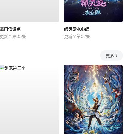
掌门低调点
缔灵爱水心缠
更新至第05集
更新至第02集
更多