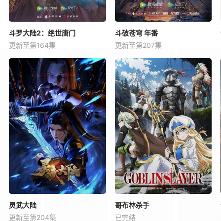
斗罗大陆2：绝世唐门
斗破苍穹 年番
更新至第164集
更新至第207集
灵武大陆
哥布林杀手
更新至第204集
已完结