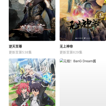
逆天至尊
无上神帝
更新至第538集
更新至第629集