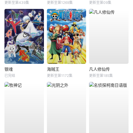
更新至第439集
更新至第1269集
更新至第09集
银魂
海贼王
凡人修仙传
已完结
更新至第1172集
更新至第185集