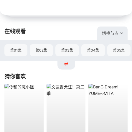
在线观看
切换节点
第01集
第02集
第03集
第04集
第05集
猜你喜欢