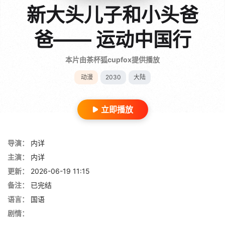
新大头儿子和小头爸
爸—— 运动中国行
本片由茶杯狐cupfox提供播放
动漫
2030
大陆
立即播放
导演：
内详
主演：
内详
更新：
2026-06-19 11:15
备注：
已完结
语言：
国语
剧情：