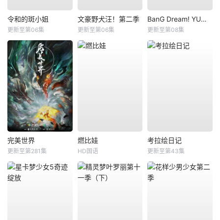
令和的斑小姐
文豪野犬汪！第二季
BanG Dream! YUME∞MITA
更新至第06集
更新至第06集
更新至第08集
完美世界
燃比娃
考拉绘日记
更新至第281集
HD国语
更新至第43集