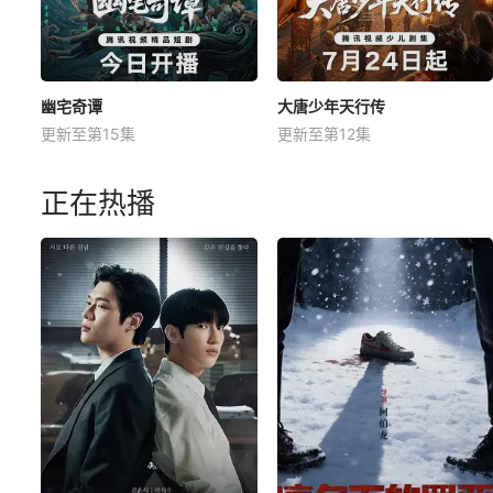
幽宅奇谭
大唐少年天行传
更新至第15集
更新至第12集
正在热播