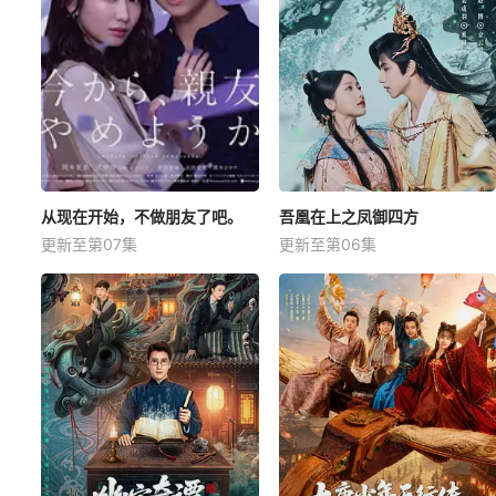
从现在开始，不做朋友了吧。
吾凰在上之凤御四方
更新至第07集
更新至第06集