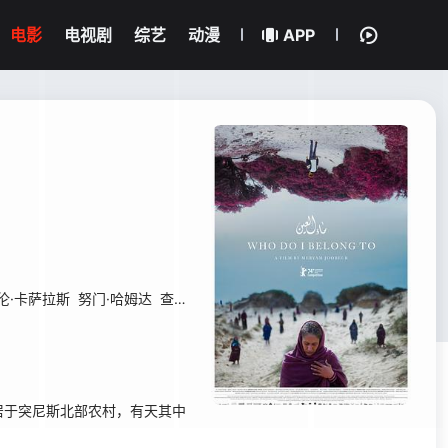
电影
电视剧
综艺
动漫
APP
伦·卡萨拉斯
努门·哈姆达
查基卜·罗姆达尼
巴赫里·拉哈里
伊梅内·加祖
居于突尼斯北部农村，有天其中