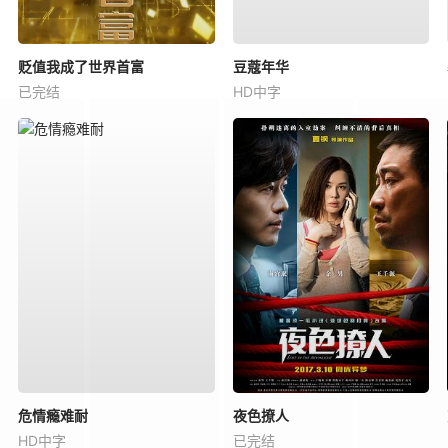
贬值我成了世界首富
豆蔻年华
已完结
HD中字
危情瘾难耐
夜色撩人
HD中字
已完结